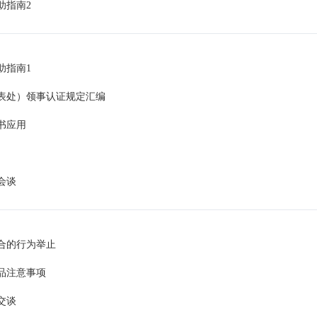
助指南2
助指南1
表处）领事认证规定汇编
书应用
会谈
合的行为举止
品注意事项
交谈