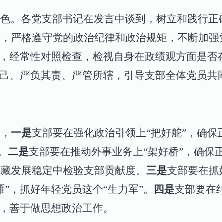
色。
各党支部
书记在发言中谈到，树立和践行正
责，严格遵守党的政治纪律和政治规矩，不断加强
神，经常性对照检查，检视自身在政绩观方面是否
律己、严负其责、严管所辖，引导支部全体党员共
调，
一是
支部要在强化政治引领上“把好舵”，确保
。
二是
支部要在推动外事业务上“架好桥”，确保
西藏发展稳定中检验支部贡献度。
三是
支部要在抓
”
，
抓好年轻党员这个“生力军”。
四是
支部要在
，
善于做思想政治工作。