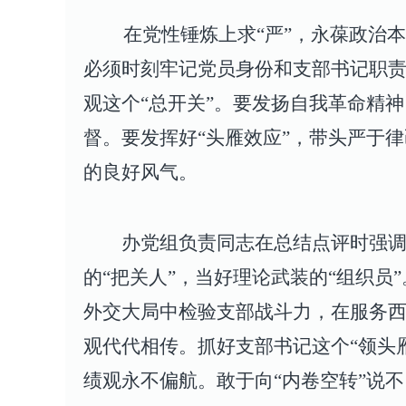
在党性锤炼上求“严”，永葆政治本
必须时刻牢记党员身份和支部书记职
观这个“总开关”。要发扬自我革命精
督。要发挥好“头雁效应”，带头严于
的良好风气。
办
党组负责同志在总结点评时强
的“把关人”
，当
好理论武装的“组织员”
外交
大局
中检验支部战斗力
，
在服务
观代代相传
。
抓好支部书记这个“领头雁
绩观永不偏航
。
敢于向“内卷空转”说不