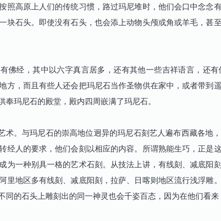
按照高原上人们的传统习惯，路过玛尼堆时，他们会口中念念
一块石头。即使没有石头，也会添上动物头颅或角或羊毛，甚
佛经，其中以六字真言居多，还有其他一些吉祥语言，还有
地方，而且有些人还会把玛尼石当作圣物供在家中，或者带到
供奉玛尼石的殿堂，殿内四周嵌满了玛尼石。
术。与玛尼石的崇高地位迥异的玛尼石刻艺人遍布西藏各地，
转经人的要求，他们会刻以相应的内容。所谓熟能生巧，正是
成为一种别具一格的艺术石刻。从技法上讲，有线刻、减底阳
阿里地区多有线刻、减底阳刻，拉萨、日喀则地区流行浅浮雕
不同的石头上雕刻出的同一神灵也会千姿百态，因为在他们看来