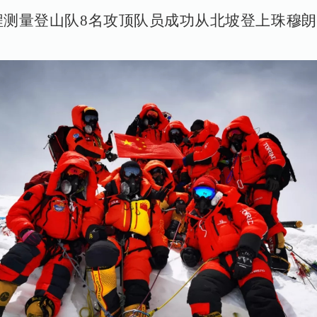
珠峰高程测量登山队8名攻顶队员成功从北坡登上珠