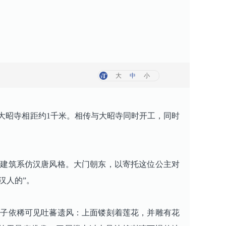
大
中
小
大昭寺相距约1千米。相传与大昭寺同时开工，同时
期建筑系仿汉唐风格。大门朝东，以寄托这位公主对
“汉人的”。
子依稀可见吐蕃遗风：上面镂刻着莲花，并雕有花