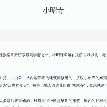
小昭寺
传佛教格鲁派密宗最高学府之一。小昭寺坐落在拉萨古城以北，与
主持、并由公主从内地带来的建筑师修建的，所以小昭寺的早
意为“汉虎神变寺”。拉萨当地人管这儿叫做“热木齐”，意思就是
多是后来重修的，只有底层神殿是早期的建筑，殿内的10根柱