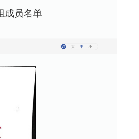
组成员名单
大
中
小