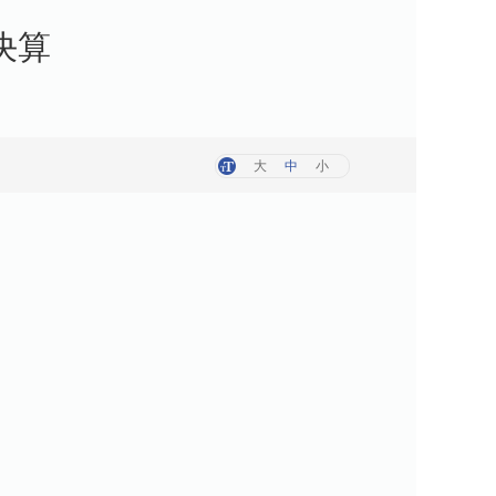
决算
大
中
小