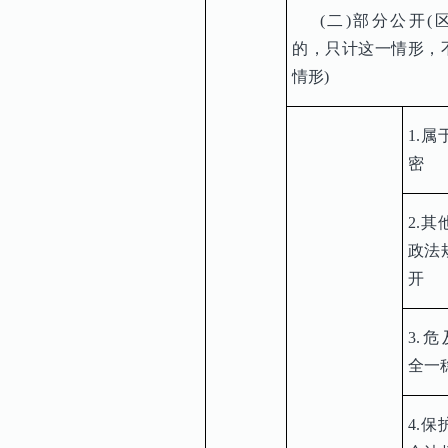
(二)部分公开(
的，只计这一情形，
情形)
1.
密
2.
政法
开
3.
全一
4.