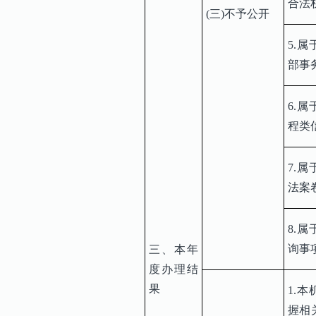
合法
(三)不予公开
5.
部事
6.
程类
7.
法案
8.
询事
三、本年
度办理结
果
1.
握相