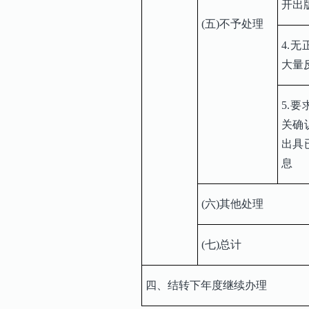
开出
(五)不予处理
4.
大量
5.
关确
出具
息
(六)其他处理
(七)总计
四、结转下年度继续办理