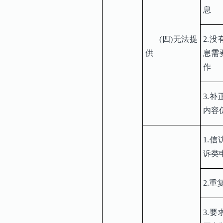
息
(四)无法提
2.
供
息需
作
3.
内容
1.
诉类
2.重
3.