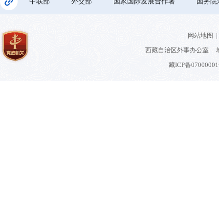
中联部
外交部
国家国际发展合作署
国务院
网站地图
|
西藏自治区外事办公室 地
藏ICP备0700000