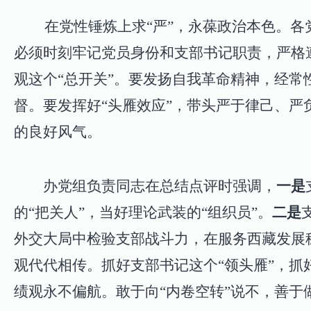
在党性锤炼上求“严”，永葆政治本色。
各
必须时刻牢记党员身份和支部书记职责，严格
观这个“总开关”。要发扬自我革命精神，经
督。要发挥好“头雁效应”，带头严于律己、
的良好风气。
办
党组负责同志在总结点评时强调，
一是
的“把关人”
，当
好理论武装的“组织员”。
二是
外交
大局
中检验支部战斗力
，
在服务西藏发展
观代代相传
。
抓好支部书记这个“领头雁”
，
抓
绩观永不偏航
。
敢于向“内卷空转”说不
，
善于