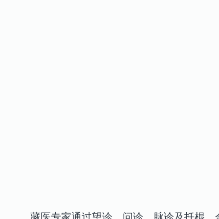
藏医专家通过望诊、问诊、脉诊及扦棍、