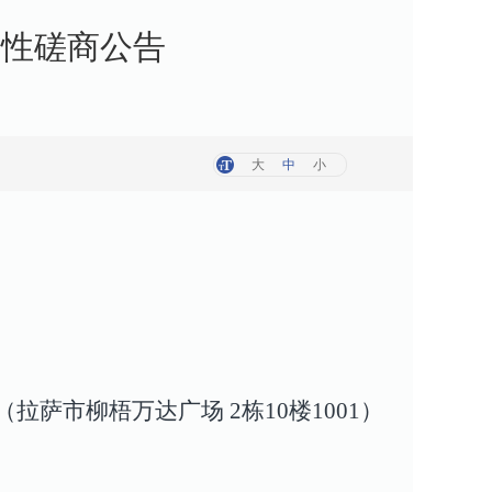
争性磋商公告
大
中
小
拉萨市柳梧万达广场 2栋10楼1001）