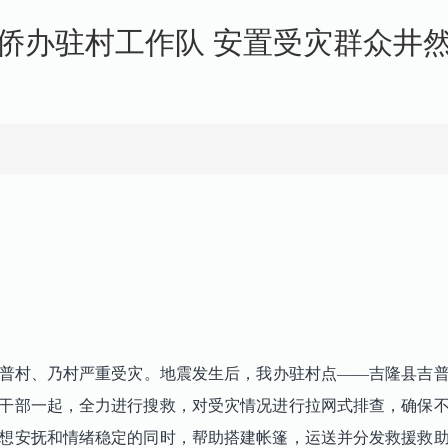
侨办驻村工作队 安置受灾群众井
隆县吉普村、乃村严重受灾。地震发生后，我办驻村点——吉隆县
干部一起，全力进行搜救，对受灾情况进行拉网式排查，确保
想安抚和情绪稳定的同时，帮助搭建帐篷，运送并分发救援救