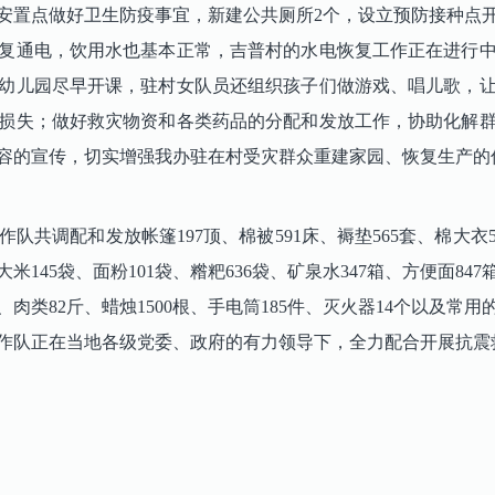
安置点做好卫生防疫事宜，新建公共厕所2个，设立预防接种点
复通电，饮用水也基本正常，吉普村的水电恢复工作正在进行
幼儿园尽早开课，驻村女队员还组织孩子们做游戏、唱儿歌，
损失；做好救灾物资和各类药品的分配和发放工作，协助化解
容的宣传，切实增强我办驻在村受灾群众重建家园、恢复生产的
共调配和发放帐篷197顶、棉被591床、褥垫565套、棉大衣55
大米145袋、面粉101袋、糌粑636袋、矿泉水347箱、方便面84
5斤、肉类82斤、蜡烛1500根、手电筒185件、灭火器14个以
作队正在当地各级党委、政府的有力领导下，全力配合开展抗震