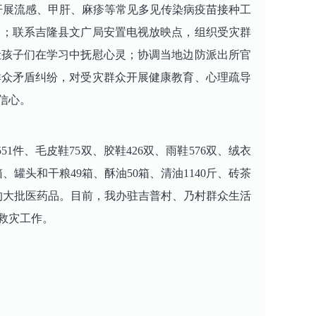
开展流感、甲肝、麻疹等常见多见传染病疫苗接种工
中；联系吉隆县文广局安置电视放映点，组织受灾群
让孩子们在学习中抚慰心灵；协调当地边防派出所官
群众矛盾纠纷，对受灾群众开展健康教育、心理疏导
信心。
1件、毛皮鞋75双、胶鞋426双、雨鞋576双、绒衣
7箱、罐头和干粮49箱、酥油50箱、清油1140斤、砖茶
及常用的大批医药品。目前，我办驻吉普村、乃村群众生活
救灾工作。