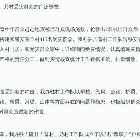
、乃村受灾群众的广泛赞誉。
壮年群众赶赴地震被埋群众现场施救，抢救出2名被埋群众后
建帐篷安置全村415名受灾群众。我办驻吉普村工作队转移安置
入村（居）和受灾群众家中，详细询问受灾情况，认真填写灾
严格的责任分工，做到灾情核查统计工作数据准确、排查细致
害受到新的冲击，我办驻村工作队以学校、民房、公路、桥梁、
路、桥梁、河堤、山体等方面存在的问题和隐患，积极组织群
对群众造成新的伤害。
，我办驻吉隆县吉普村、乃村工作队成立了以7名“双联户”户