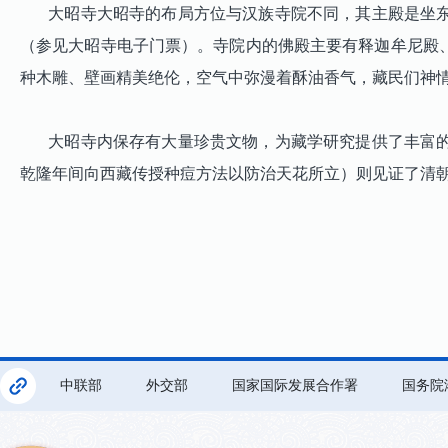
大昭寺大昭寺的布局方位与汉族寺院不同，其主殿是坐东
（参见大昭寺电子门票）。寺院内的佛殿主要有释迦牟尼殿
种木雕、壁画精美绝伦，空气中弥漫着酥油香气，藏民们神
大昭寺内保存有大量珍贵文物，为藏学研究提供了丰富的
乾隆年间向西藏传授种痘方法以防治天花所立）则见证了清
中联部
外交部
国家国际发展合作署
国务院