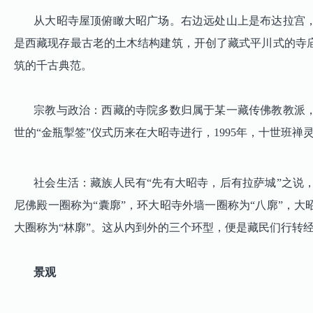
从大昭寺屋顶俯瞰大昭广场。右边远处山上是布达拉宫，近
是西藏现存最古老的土木结构建筑，开创了藏式平川式的寺
筑的千古典范。
宗教与政治：西藏的寺院多数归属于某一藏传佛教教派，而
世的“金瓶掣签”仪式历来在大昭寺进行，1995年，十世班
社会生活：藏族人民有“先有大昭寺，后有拉萨城”之说，
尼佛殿一圈称为“囊廓”，环大昭寺外墙一圈称为“八廓”，
大圈称为“林廓”。这从内到外的三个环型，便是藏民们行转
景观