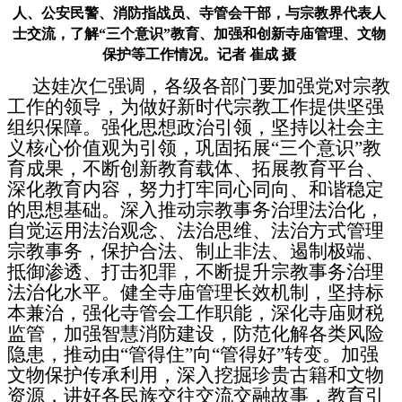
人、公安民警、消防指战员、寺管会干部，与宗教界代表人
士交流，了解“三个意识”教育、加强和创新寺庙管理、文物
保护等工作情况。记者 崔成 摄
达娃次仁强调，各级各部门要加强党对宗教
工作的领导，为做好新时代宗教工作提供坚强
组织保障。强化思想政治引领，坚持以社会主
义核心价值观为引领，巩固拓展“三个意识”教
育成果，不断创新教育载体、拓展教育平台、
深化教育内容，努力打牢同心同向、和谐稳定
的思想基础。深入推动宗教事务治理法治化，
自觉运用法治观念、法治思维、法治方式管理
宗教事务，保护合法、制止非法、遏制极端、
抵御渗透、打击犯罪，不断提升宗教事务治理
法治化水平。健全寺庙管理长效机制，坚持标
本兼治，强化寺管会工作职能，深化寺庙财税
监管，加强智慧消防建设，防范化解各类风险
隐患，推动由“管得住”向“管得好”转变。加强
文物保护传承利用，深入挖掘珍贵古籍和文物
资源，讲好各民族交往交流交融故事，教育引